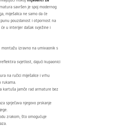
miješalici za
hvaljujući niskoj
rmatura savršen je spoj modernog
ga, miješalica ne samo da će
potpunu pouzdanost i otpornost na
će u interijer dašak svježine i
nu montažu izravno na umivaonik s
eflektira svjetlost, dajući kupaonici
ra na ručici miješalice i vrhu
im rukama.
ka kartuša jamče rad armature bez
za sprječava njegovo prskanje
jege.
 vodu zrakom, što omogućuje
aza.