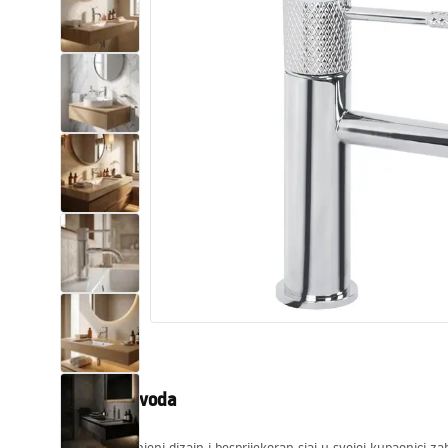
WC školjke
Umivaonici
Kade i paravani
Miješalice, pipe, slavine
Tuševi
Kuhinja
Pribor i kupaonski namještaj
Opis proizvoda