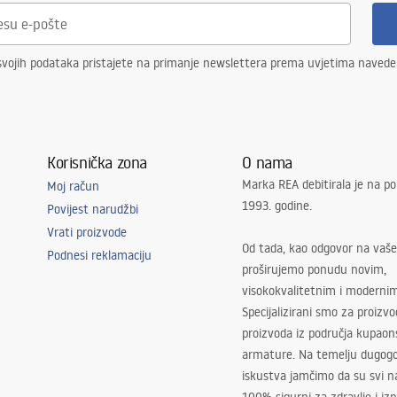
svojih podataka pristajete na primanje newslettera prema uvjetima naved
Korisnička zona
O nama
Marka REA debitirala je na po
Moj račun
1993. godine.
Povijest narudžbi
Vrati proizvode
Od tada, kao odgovor na vaše
Podnesi reklamaciju
proširujemo ponudu novim,
visokokvalitetnim i moderni
Specijalizirani smo za proizv
proizvoda iz područja kupaon
armature. Na temelju dugogo
iskustva jamčimo da su svi na