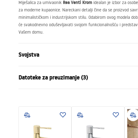
Rea Venti Krom
Miješalica za umivaonik
idealan je izbor za osobe
za moderne kupaonice. Nareckani detalji čine da se proizvod savrš
minimalističkom i industrijskom stilu. Odabirom ovog modela do
će svakodnevno oduševljavati svojom funkcionalnošću i predstavlj
Vašem domu.
Svojstva
Vrsta slavine
Za umivaon
Datoteke za preuzimanje (3)
Način montaže
Stojeća
Boja
Krom
Jamstveni uvjeti
Vrsta izljevne cijevi
Fiksna
Uput
Warranty_Terms_and_Conditions_
faucet
Materijal
Mjed
Faucets_-_5.pdf
Doseg izljeva
130
mm
Visina
190
mm
Sigurnosne informacije