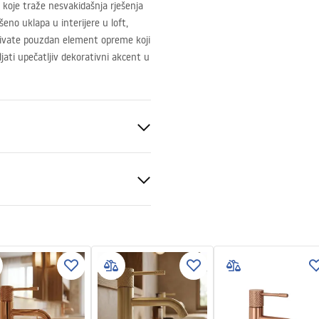
 koje traže nesvakidašnja rješenja
eno uklapa u interijere u loft,
bivate pouzdan element opreme koji
ati upečatljiv dekorativni akcent u
ik
e za montažu
.pdf