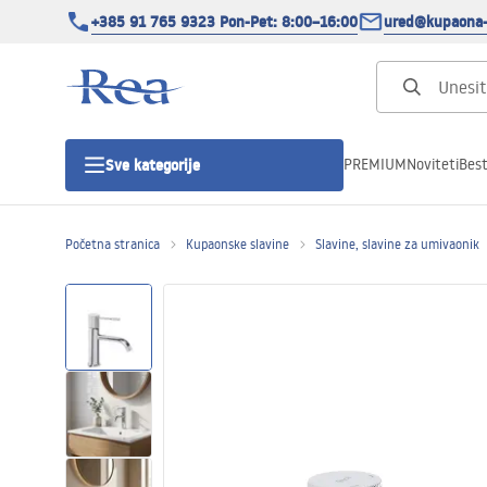
+385 91 765 9323 Pon-Pet: 8:00–16:00
ured@kupaona-
PREMIUM
Noviteti
Best
Sve kategorije
Početna stranica
Kupaonske slavine
Slavine, slavine za umivaonik
Tuš kabine
Tuš vrata
Tuš kade
Tuš Kanalice