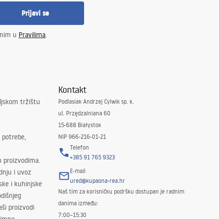
Prijavi se
enim u
Pravilima
.
Kontakt
ljskom tržištu
Podlasiak Andrzej Cylwik sp. k.
ul. Przędzalniana 60
15-688 Białystok
 potrebe,
NIP 966-216-01-21
Telefon
+385 91 765 9323
m proizvodima.
E-mail
odnju i uvoz
ured@kupaona-rea.hr
ske i kuhinjske
Naš tim za korisničku podršku dostupan je radnim
dišnjeg
danima između:
ši proizvodi
7:00–15:30