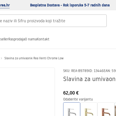
rea.hr
Besplatna Dostava - Rok isporuke 5-7 radnih dana
seller
Rasprodaja
O nama
Kontakt
Slavina za umivaonik Rea Venti Chrome Low
SKU
:
REA-B9789
ID
:
13446
EAN
:
59
Slavina za umivaon
62,00 €
Odaberite varijantu