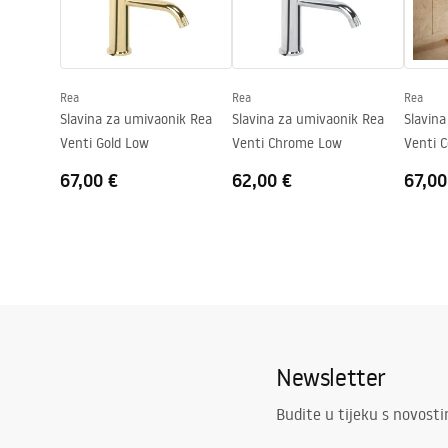
Tehnologija premazivanja
Chrome plat
Safety_Information_Faucets.pdf
Promjer priključka
3/8 cola
Jamstvo
5 godina
Rea
Rea
Rea
Slavina za umivaonik Rea
Slavina za umivaonik Rea
Slavin
Venti Gold Low
Venti Chrome Low
Venti 
67,00 €
62,00 €
67,00
Newsletter
Budite u tijeku s novost