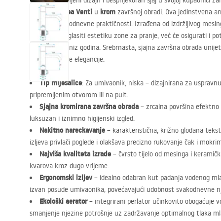
Otkrijte profinjeni dizajn i besprijekoran sjaj u svojoj kupaonici za
umivaonik Rea Venti
krom
u
završnoj obradi. Ova jedinstvena a
dizajna i svakodnevne praktičnosti. Izrađena od izdržljivog mesin
prekrasno naglasiti estetiku zone za pranje, već će osigurati i 
koroziju dugi niz godina. Srebrnasta, sjajna završna obrada unijet 
bezvremenske elegancije.
Tip miješalice
: Za umivaonik, niska – dizajnirana za usprav
pripremljenim otvorom ili na pult.
Sjajna kromirana završna obrada
– zrcalna površina efektno r
luksuzan i iznimno higijenski izgled.
Nakitno nareckavanje
– karakteristična, križno glodana tekstu
izljeva privlači poglede i olakšava precizno rukovanje čak i mokr
Najviša kvaliteta izrade
– čvrsto tijelo od mesinga i keramič
kvarova kroz dugo vrijeme.
Ergonomski izljev
– idealno odabran kut padanja vodenog mla
izvan posude umivaonika, povećavajući udobnost svakodnevne n
Ekološki aerator
– integrirani perlator učinkovito obogaćuje
smanjenje njezine potrošnje uz zadržavanje optimalnog tlaka ml