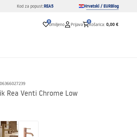
REA5
Hrvatski / EUR
Blog
Kod za popust:
0
0
0,00 €
Omiljeno
Prijava
Košarica
:
06366027239
ik Rea Venti Chrome Low