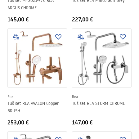
Tuš set MY2021-77C REA
Tuš set REA Marco Gun Grey
ARGUS CHROME
145,00 €
227,00 €
Rea
Rea
Tuš set REA AVALON Copper
Tuš set REA STORM CHROME
BRUSH
253,00 €
147,00 €