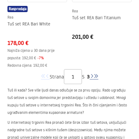
Rasprodaja
Rea
Rea
Tuš set REA Bari Titanium
Tuš set REA Bari White
201,00 €
178,00 €
Najniža cijena u 30 dana prije
popusta:
192,00 €
-
7
%
Redovna cijena
:
192,00 €
3
Strana
S
Tuš ili kada? Sve više ljudi danas odlučuje se za prvu opciju. Rado ugrađuju
tuš setove u svojim domovima jer predstavljaju i uštedu i udobnost. Mnogi
kupuju tuš setove u internetskoj trgovini Rea. Što ih čini cijenjenim i često
ugrađivanim elementima kupaonske armature?
U internetskoj trgovini Rea pronaći ćete širok izbor tuš setova, uključujući
nadgradne tuš setove s kišnim tušem (deszczownica). Među njima možete
pronaći univerzalne modele koji će se uklopiti u gotovo svaku kupaonicu i