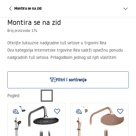
Montira se na zid
Montira se na zid
Broj proizvoda: 174
Otkrijte luksuzne nadgradne tuš setove u trgovini Rea
Ova kategorija internetske trgovine Rea sadrži opsežnu ponudu
nadgradnih tuš setova. Prilagodbom jednog od njih vlastitim
potrebama možete stvoriti tuš iz snova u svom domu. Nadgradni
tuš set koji je istovremeno estetski, funkcionalan i pouzdan? U
ovoj kategoriji internetske trgovine Rea možete pronaći mnoštvo
Filtri i sortiranje
takvih setova u različitim stilovima, bojama i s dodatnim
funkcijama!
Pogled
:
Moderan i elegantan dizajn nadgradnog tuš seta iz Rea