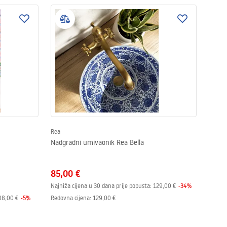
Rea
Nadgradni umivaonik Rea Bella
85,00 €
Najniža cijena u 30 dana prije popusta:
129,00 €
-
34
%
08,00 €
-
5
%
Redovna cijena
:
129,00 €