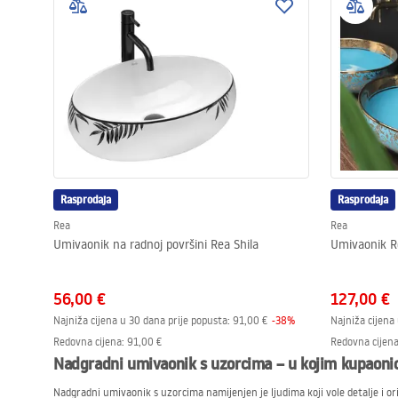
Rasprodaja
Rasprodaja
Rea
Rea
Umivaonik na radnoj površini Rea Shila
Umivaonik R
56,00 €
127,00 €
Najniža cijena u 30 dana prije popusta:
91,00 €
-
38
%
Najniža cijena
Redovna cijena
:
91,00 €
Redovna cijen
Nadgradni umivaonik s uzorcima – u kojim kupaonic
Nadgradni umivaonik s uzorcima namijenjen je ljudima koji vole detalje i ori