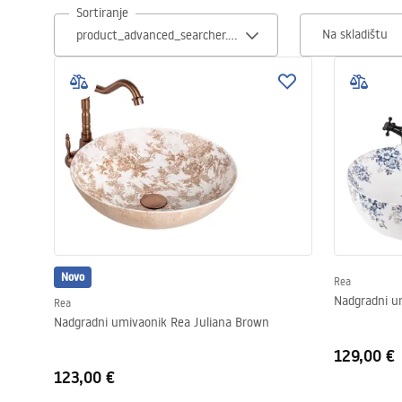
Sortiranje
WC školjke
Na skladištu
Umivaonici
Kade i paravani
Miješalice, pipe, slavine
Tuševi
Novo
Rea
Kuhinja
Nadgradni u
Rea
Nadgradni umivaonik Rea Juliana Brown
Pribor i kupaonski namještaj
129,00 €
123,00 €