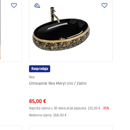
Rasprodaja
Rea
Umivaonik Rea Meryl crni / zlatni
85,00 €
Najniža cijena u 30 dana prije popusta:
131,00 €
-
35
%
Redovna cijena
:
166,00 €