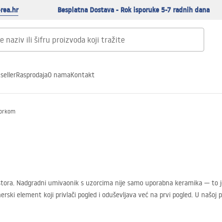
rea.hr
Besplatna Dostava - Rok isporuke 5-7 radnih dana
seller
Rasprodaja
O nama
Kontakt
zorkom
rostora. Nadgradni umivaonik s uzorcima nije samo uporabna keramika — to 
erski element koji privlači pogled i oduševljava već na prvi pogled. U našoj 