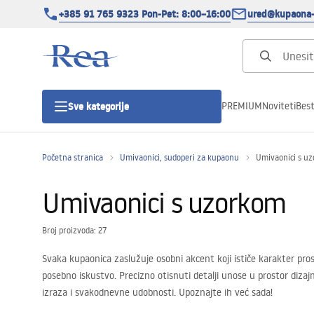
+385 91 765 9323 Pon-Pet: 8:00–16:00
ured@kupaona-
PREMIUM
Noviteti
Best
Sve kategorije
Početna stranica
Umivaonici, sudoperi za kupaonu
Umivaonici s u
Tuš kabine
Umivaonici s uzorkom
Tuš vrata
Broj proizvoda: 27
Tuš kade
Svaka kupaonica zaslužuje osobni akcent koji ističe karakter p
posebno iskustvo. Precizno otisnuti detalji unose u prostor dizajn
Tuš Kanalice
izraza i svakodnevne udobnosti. Upoznajte ih već sada!