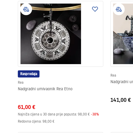
Rasprodaja
Rea
Nadgradni um
Rea
Nadgradni umivaonik Rea Etno
141,00 €
61,00 €
Najniža cijena u 30 dana prije popusta:
98,00 €
-
38
%
Redovna cijena
:
98,00 €