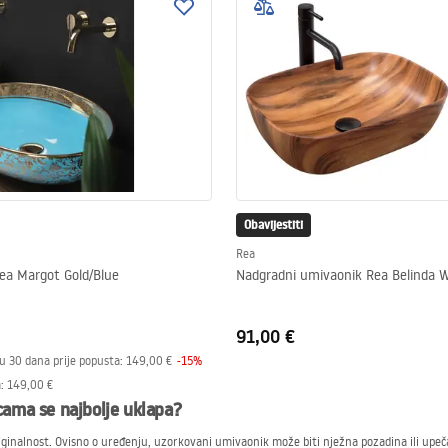
Obavijestiti
Rea
ea Margot Gold/Blue
Nadgradni umivaonik Rea Belinda 
91,00 €
 u 30 dana prije popusta:
149,00 €
-
15
%
a
:
149,00 €
ama se najbolje uklapa?
ginalnost. Ovisno o uređenju, uzorkovani umivaonik može biti nježna pozadina ili upečat