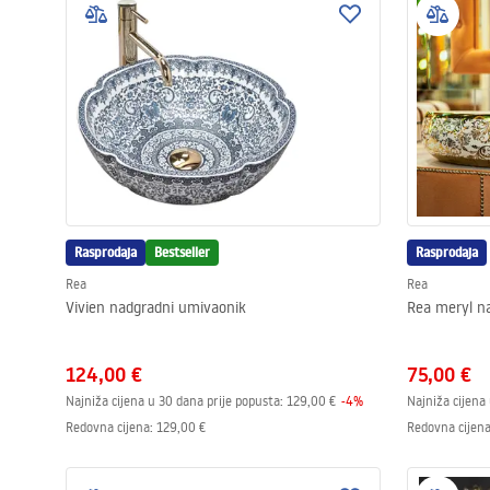
Rasprodaja
Bestseller
Rasprodaja
Rea
Rea
Vivien nadgradni umivaonik
Rea meryl n
124,00 €
75,00 €
Najniža cijena u 30 dana prije popusta:
129,00 €
-
4
%
Najniža cijena
Redovna cijena
:
129,00 €
Redovna cijen