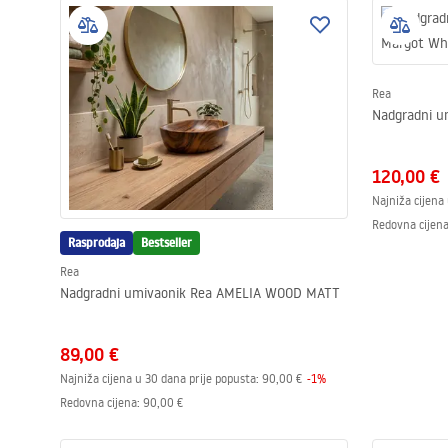
Rea
Nadgradni u
120,00 €
Najniža cijena
Redovna cijen
Rasprodaja
Bestseller
Rea
Nadgradni umivaonik Rea AMELIA WOOD MATT
89,00 €
Najniža cijena u 30 dana prije popusta:
90,00 €
-
1
%
Redovna cijena
:
90,00 €