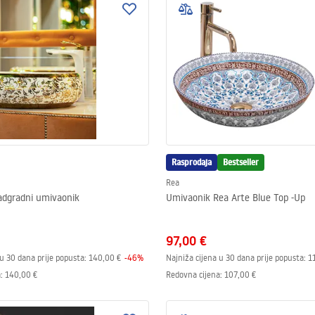
Rasprodaja
Bestseller
Rea
adgradni umivaonik
Umivaonik Rea Arte Blue Top -Up
97,00 €
 u 30 dana prije popusta:
140,00 €
-
46
%
Najniža cijena u 30 dana prije popusta:
1
a
:
140,00 €
Redovna cijena
:
107,00 €