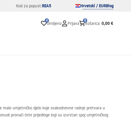
REA5
Hrvatski / EUR
Blog
Kod za popust:
0
0
0,00 €
Omiljeno
Prijava
Košarica
:
je malo umjetničko djelo koje svakodnevne radnje pretvara u
ponudi pronaći ćete prijedloge koji su izvrstan spoj umjetničkog