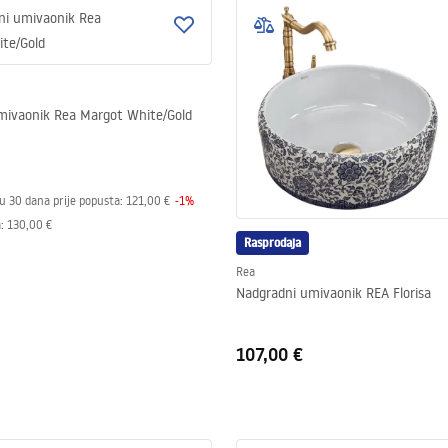
mivaonik Rea Margot White/Gold
 u 30 dana prije popusta:
121,00 €
-
1
%
a
:
130,00 €
Rasprodaja
Rea
Nadgradni umivaonik REA Florisa
107,00 €