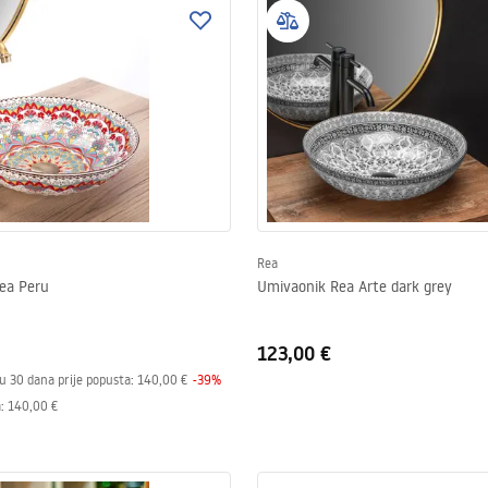
Rea
ea Peru
Umivaonik Rea Arte dark grey
123,00 €
 u 30 dana prije popusta:
140,00 €
-
39
%
a
:
140,00 €