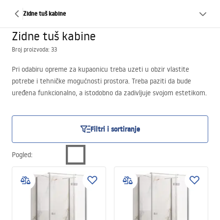
Zidne tuš kabine
Zidne tuš kabine
Broj proizvoda: 33
Pri odabiru opreme za kupaonicu treba uzeti u obzir vlastite
potrebe i tehničke mogućnosti prostora. Treba paziti da bude
uređena funkcionalno, a istodobno da zadivljuje svojom estetikom.
Visoke uporabne i vizualne vrijednosti spajaju tuš-kabine uz zid,
koje će biti izvrstan izbor za svaku kupaonicu. Poslužit će i u
manjim prostorijama, ali i efektno upotpuniti prostor veće
Filtri i sortiranje
kvadrature.
Pogled
: