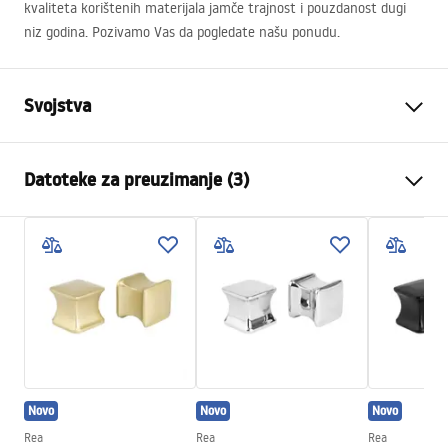
kvaliteta korištenih materijala jamče trajnost i pouzdanost dugi
niz godina. Pozivamo Vas da pogledate našu ponudu.
Svojstva
Boja
Titan
Datoteke za preuzimanje (3)
Materijal
Mjed, ABS
Vrsta slavine
Jednoručna
Sigurnosne informacije
Način montaže
Nadžbukni
Safety_Information_Shower_set.pdf
Podešavanje visine
Da
Max. visina
1350
mm
Jamstveni uvjeti
Izljev za kadu
Da, pomična
Warranty_Terms_and_Conditions_Faucets_-_5.pdf
Podešavanje tlaka
Da
Novo
Novo
Novo
Sustav Anti-Calc
Da
Upute za montažu
Rea
Rea
Rea
Tehnologija premazivanja
PVD