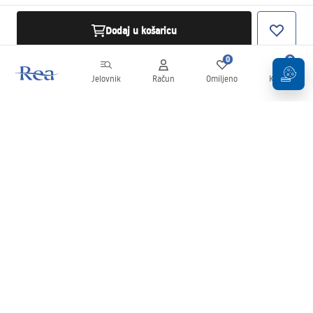
Dodaj u košaricu
0
0
Jelovnik
Račun
Omiljeno
Košarica
Newsletter
Budite u tijeku s novostima i promocijama!
Prijavi se
Unošenjem i potvrđivanjem svojih podataka pristajete na primanje
newslettera prema uvjetima navedenim u
Pravilima
.