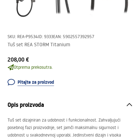
SKU
:
REA-P9534
ID
:
9333
EAN
:
5902557392957
Tuš set REA STORM Titanium
208,00 €
Otprema prekosutra.
Pitajte za proizvod
Opis proizvoda
Tuš set dizajniran za udobnost i funkcionalnost. Zahvaljujući
posebnoj fazi proizvodnje, set jamči maksimalnu sigurnost i
udobnost u svakodnevnoj uporabi. Jedinstveni dizajn i visoka