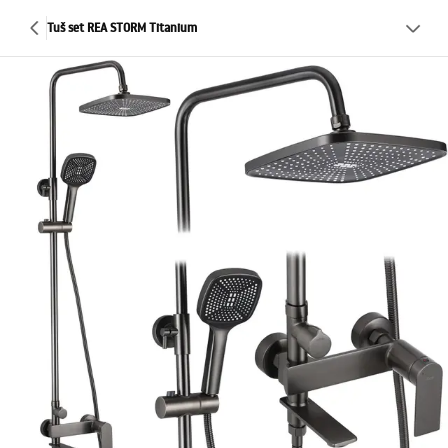
Tuš set REA STORM Titanium