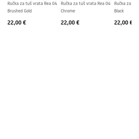
shower_set.pdf
Ručka za tuš vrata Rea 04
Ručka za tuš vrata Rea 04
Ručka za tuš
Razmak priključaka
150
mm
Brushed Gold
Chrome
Black
Jamstvo
24 mjeseca
22,00 €
22,00 €
22,00 €