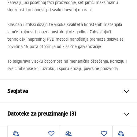
Zahvaljujući posebnoj fazi proizvodnje, set jamči maksimalnu
sigurnost i udobnost pri svakodnevnoj uporabi.
Klasičan i stilski dizajn te visoka kvaliteta korištenih materijala
jamče trajnost i pouzdanost dugi niz godina. Zahvaljujući
tehnološki naprednoj
PVD
metodi nanošenja premaza dobiva se
površina 15 puta otpornija od klasične galvanizacije.
To osigurava visoku otpornost na mehanička oštećenja, koroziju i
sve čimbenike koji uzrokuju sporu eroziju površine proizvoda.
Svojstva
Boja
Četkani čelik
Datoteke za preuzimanje (3)
Materijal
Mjed, ABS
Vrsta slavine
Jednoručna
Sigurnosne informacije
Način montaže
Ugradbena