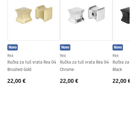
Safety_Information_Shower_set.pdf
Podešavanje visine
Da
Izljev za kadu
Ne
Jamstveni uvjeti
Podešavanje tlaka
Da
Warranty_Terms_and_Conditions_Faucets_-_5.pdf
Sustav Anti-Calc
Da
Novo
Novo
Novo
Tehnologija premazivanja
PVD
Upute za montažu
Rea
Rea
Rea
Model
JS-7029N
shower_set.pdf
Ručka za tuš vrata Rea 04
Ručka za tuš vrata Rea 04
Ručka za tuš
Jamstvo
24 mjeseca
Brushed Gold
Chrome
Black
22,00 €
22,00 €
22,00 €