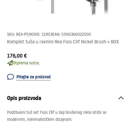
SKU
:
REA-P5969
ID
:
11903
EAN
:
5906366022500
Komplet tuša u ravnini Rea Foss Clif Nickel Brush + BOX
176,00 €
Otprema sutra.
Pitajte za proizvod
Opis proizvoda
Podžbukni tuš set Foss Clif u boji brušenog nikla ističe se
modernim, minimalističkim dizajnom.