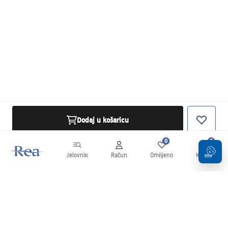
Dodaj u košaricu
0
0
Jelovnik
Račun
Omiljeno
Košarica
Newsletter
Budite u tijeku s novostima i promocijama!