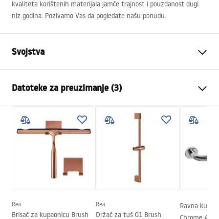
kvaliteta korištenih materijala jamče trajnost i pouzdanost dugi
niz godina. Pozivamo Vas da pogledate našu ponudu.
Svojstva
Boja
Zlatni
Datoteke za preuzimanje (3)
Materijal
Mjed, ABS
Vrsta slavine
Jednoručna
Sigurnosne informacije
Način montaže
Nadžbukni
Safety_Information_Shower_set.pdf
Podešavanje visine
Da
Min. visina
1100
mm
Jamstveni uvjeti
Max. visina
1440
mm
Warranty_Terms_and_Conditions_Faucets_-_5.pdf
Izljev za kadu
Da, pomična
Podešavanje tlaka
Da
Rea
Rea
Ravna kupao
Upute za montažu
Brisač za kupaonicu Brush
Držač za tuš 01 Brush
Chrome 40c
Sustav Anti-Calc
Da