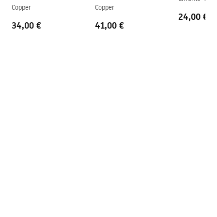
shower_set.pdf
Copper
Copper
Tehnologija premazivanja
PVD
24,00 €
34,00 €
41,00 €
Razmak priključaka
150
mm
Jamstvo
24 mjeseca