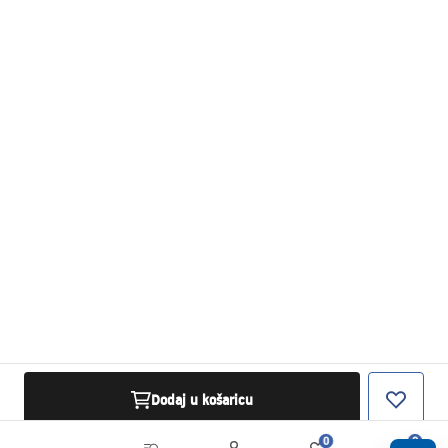
Dodaj u košaricu
0
0