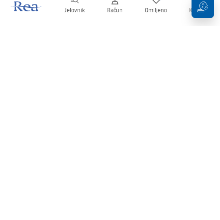
Jelovnik
Račun
Omiljeno
Košarica
Newsletter
Budite u tijeku s novostima i promocijama!
Prijavi se
Unošenjem i potvrđivanjem svojih podataka pristajete na primanje
newslettera prema uvjetima navedenim u
Pravilima
.