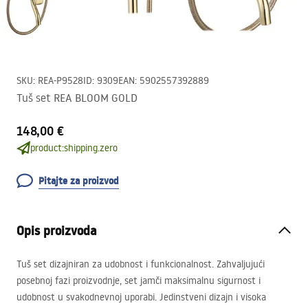
SKU
:
REA-P9528
ID
:
9309
EAN
:
5902557392889
Tuš set REA BLOOM GOLD
148,00 €
product:shipping.zero
Pitajte za proizvod
Opis proizvoda
Tuš set dizajniran za udobnost i funkcionalnost. Zahvaljujući
posebnoj fazi proizvodnje, set jamči maksimalnu sigurnost i
udobnost u svakodnevnoj uporabi. Jedinstveni dizajn i visoka