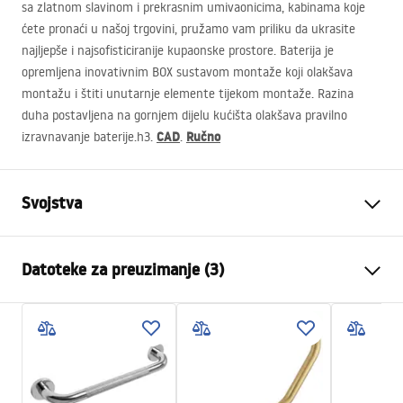
sa zlatnom slavinom i prekrasnim umivaonicima, kabinama koje
ćete pronaći u našoj trgovini, pružamo vam priliku da ukrasite
najljepše i najsofisticiranije kupaonske prostore. Baterija je
opremljena inovativnim
BOX
sustavom montaže koji olakšava
montažu i štiti unutarnje elemente tijekom montaže. Razina
duha postavljena na gornjem dijelu kućišta olakšava pravilno
CAD
Ručno
izravnavanje baterije.h3.
.
Svojstva
Boja
Zlatni
Datoteke za preuzimanje (3)
Materijal
Mjed, ABS
Vrsta slavine
Jednoručna
Sigurnosne informacije
Način montaže
Ugradbena
Safety_Information_Shower_set.pdf
Podešavanje visine
Da
Izljev za kadu
Ne