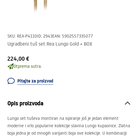
SKU
:
REA-P4110
ID
:
2943
EAN
:
5902557335077
Ugradbeni tuš set Rea Lungo Gold + BOX
224,00 €
Otprema sutra.
Pitajte za proizvod
Opis proizvoda
Lungo set tuševa montiran na ispiranje još je jedan element
moderne i vrlo popularne kolekcije slavina Lungo kupaonice. Zlatna
boja jedna je od mnogih varijanti boja ove kolekcije. U kombinaciji