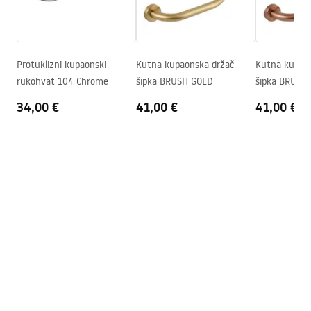
Jamstveni uvjeti
Podešavanje tlaka
Da
Warranty_Terms_and_Conditions_Faucets_-_5.pdf
Sustav Anti-Calc
Da
Tehnologija premazivanja
PVD
Protuklizni kupaonski
Kutna kupaonska držač
Kutna kupao
Upute za montažu
rukohvat 104 Chrome
šipka BRUSH GOLD
šipka BRUSH
Jamstvo
24 mjeseca
shower_set.pdf
34,00 €
41,00 €
41,00 €