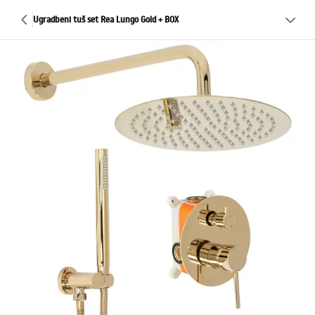
Ugradbeni tuš set Rea Lungo Gold + BOX