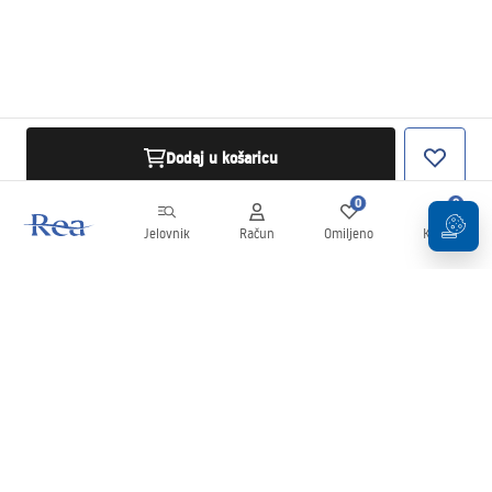
Dodaj u košaricu
0
0
Jelovnik
Račun
Omiljeno
Košarica
Newsletter
Budite u tijeku s novostima i promocijama!