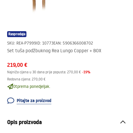
Rasprodaja
SKU
:
REA-P7999
ID
:
10773
EAN
:
5906366008702
Set tuša podžbuknog Rea Lungo Copper + BOX
219,00 €
-
19
%
Najniža cijena u 30 dana prije popusta:
270,00 €
Redovna cijena
:
270,00 €
Otprema ponedjeljak.
Pitajte za proizvod
Opis proizvoda