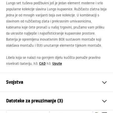
Lungo set tuševa podžbukni još je jedan element moderne i vrlo
popularne kolekcije slavina Lungo kupaonice. Ružičasto zlatna boja
jedna je od mnogih varijanti boja ove kolekcije. U kombinaciji s
slavinom od ružičastog zlata i prekrasnim umivaonicima,
kabinama koje ćete pronaći u našoj trgovini, pružamo vam priliku
da ukrasite najljepše i najsofisticiranije kupaonske prostore.
Baterija je opremljena inovativnim
BOX
sustavom montaže koji
olakšava montažu i štiti unutarnje elemente tijekom montaže.
Libela koja se nalazi na gornjem dijelu kućišta pomaže pravilno
CAD
Upute
nivelirati bateriju. h3.
h3.
Svojstva
Boja
Bakar
Datoteke za preuzimanje (3)
Materijal
Mjed, ABS
Vrsta slavine
Jednoručna