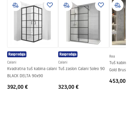
Sigurnosne informacije
Način montaže
Ugradbena
Safety_Information_Shower_set.pdf
Podešavanje visine
Da
Izljev za kadu
Ne
Jamstveni uvjeti
Podešavanje tlaka
Da
Warranty_Terms_and_Conditions_Faucets_-_5.pdf
Sustav Anti-Calc
Da
Rasprodaja
Rasprodaja
Tehnologija premazivanja
PVD
Rea
Upute za montažu
Calani
Calani
Tuš kabina 
Jamstvo
24 mjeseca
shower_set.pdf
Kvadratna tuš kabina calani
Tuš zaslon Calani Soleo 90
Gold Brush 1
BLACK DELTA 90x90
453,00 €
392,00 €
323,00 €