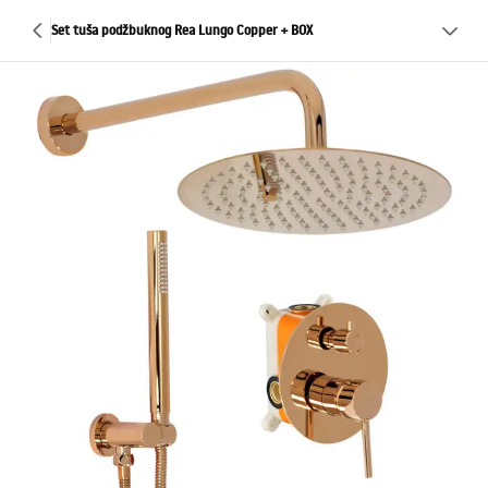
Set tuša podžbuknog Rea Lungo Copper + BOX