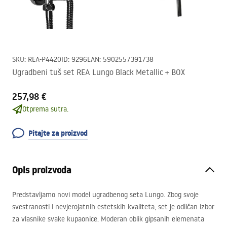
SKU
:
REA-P4420
ID
:
9296
EAN
:
5902557391738
Ugradbeni tuš set REA Lungo Black Metallic + BOX
257,98 €
Otprema sutra.
Pitajte za proizvod
Opis proizvoda
Predstavljamo novi model ugradbenog seta Lungo. Zbog svoje
svestranosti i nevjerojatnih estetskih kvaliteta, set je odličan izbor
za vlasnike svake kupaonice. Moderan oblik gipsanih elemenata