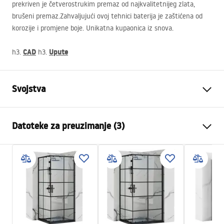
prekriven je četverostrukim premaz od najkvalitetnijeg zlata,
brušeni premaz.Zahvaljujući ovoj tehnici baterija je zaštićena od
korozije i promjene boje. Unikatna kupaonica iz snova.
CAD
Upute
h3.
h3.
Svojstva
Boja
Crn
Datoteke za preuzimanje (3)
Materijal
Mjed, ABS
Vrsta slavine
Jednoručna
Sigurnosne informacije
Način montaže
Ugradbena
Safety_Information_Shower_set.pdf
Podešavanje visine
Da
Izljev za kadu
Ne
Jamstveni uvjeti
Podešavanje tlaka
Da
Warranty_Terms_and_Conditions_Faucets_-_5.pdf