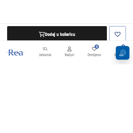
Dodaj u košaricu
0
0
Jelovnik
Račun
Omiljeno
Košarica
Newsletter
Budite u tijeku s novostima i promocijama!
Prijavi se