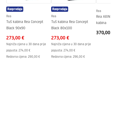
Sustav Anti-Calc
Da
Rasprodaja
Rasprodaja
Tehnologija premazivanja
Electroplating
Rea
Upute za montažu
Rea
Rea
Rea AXIN Ch
Razmak priključaka
150
mm
shower_set.pdf
Tuš kabina Rea Concept
Tuš kabina Rea Concept
kabina
Jamstvo
24 mjeseca
Black 90x90
Black 80x100
370,00 €
273,00 €
273,00 €
Najniža cijena u 30 dana prije
Najniža cijena u 30 dana prije
popusta:
274,00 €
popusta:
274,00 €
Redovna cijena
:
290,00 €
Redovna cijena
:
296,00 €