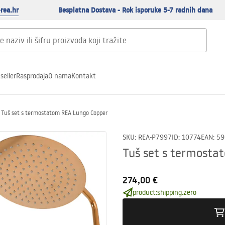
rea.hr
Besplatna Dostava - Rok isporuke 5-7 radnih dana
seller
Rasprodaja
O nama
Kontakt
Tuš set s termostatom REA Lungo Copper
SKU
:
REA-P7997
ID
:
10774
EAN
:
59
Tuš set s termosta
274,00 €
product:shipping.zero