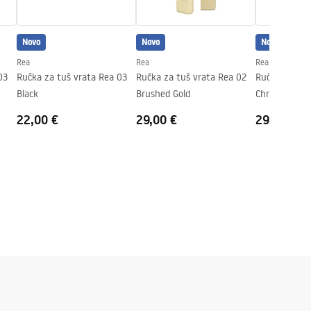
Novo
Novo
Novo
Rea
Rea
Rea
03
Ručka za tuš vrata Rea 03
Ručka za tuš vrata Rea 02
Ručka za tuš
Black
Brushed Gold
Chrome
22,00 €
29,00 €
29,00 €