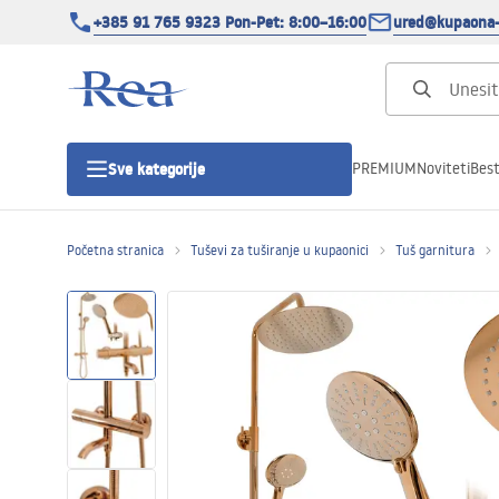
+385 91 765 9323 Pon-Pet: 8:00–16:00
ured@kupaona-
PREMIUM
Noviteti
Best
Sve kategorije
Početna stranica
Tuševi za tuširanje u kupaonici
Tuš garnitura
Tuš kabine
Tuš vrata
Tuš kade
Tuš Kanalice