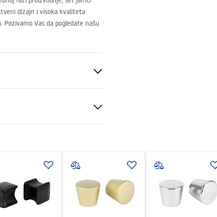
bnoj fazi proizvodnje, set jamči
veni dizajn i visoka kvaliteta
na. Pozivamo Vas da pogledate našu
ka
veni uvjeti
nty_Terms_and_Conditions_
s_-_5.pdf
a