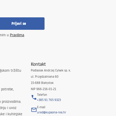
Prijavi se
enim u
Pravilima
.
Kontakt
ljskom tržištu
Podlasiak Andrzej Cylwik sp. k.
ul. Przędzalniana 60
15-688 Białystok
 potrebe,
NIP 966-216-01-21
Telefon
+385 91 765 9323
m proizvodima.
E-mail
odnju i uvoz
ured@kupaona-rea.hr
ske i kuhinjske