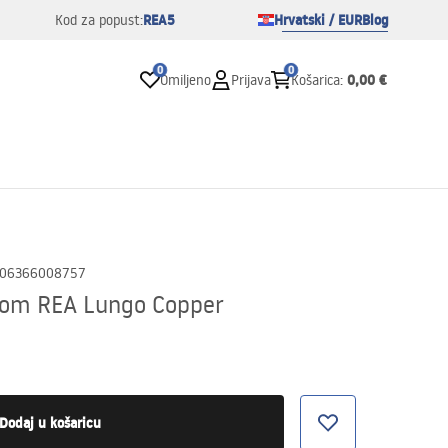
REA5
Hrvatski / EUR
Blog
Kod za popust:
0
0
0,00 €
Omiljeno
Prijava
Košarica
:
06366008757
tom REA Lungo Copper
Dodaj u košaricu