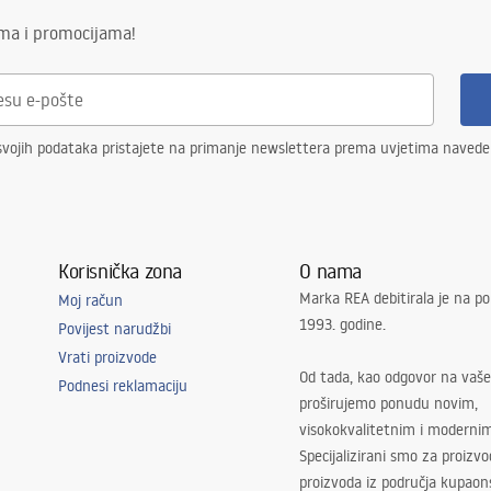
ima i promocijama!
svojih podataka pristajete na primanje newslettera prema uvjetima naved
Korisnička zona
O nama
Marka REA debitirala je na po
Moj račun
1993. godine.
Povijest narudžbi
Vrati proizvode
Od tada, kao odgovor na vaše
Podnesi reklamaciju
proširujemo ponudu novim,
visokokvalitetnim i moderni
Specijalizirani smo za proizv
proizvoda iz područja kupaon