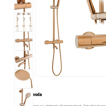
WC školjke
Umivaonici
Kade i paravani
Miješalice, pipe, slavine
Tuševi
Kuhinja
Pribor i kupaonski namještaj
Opis proizvoda