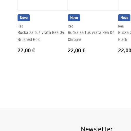
Podešavanje tlaka
Da
Sustav Anti-Calc
Da
Novo
Novo
Novo
Tehnologija premazivanja
PVD
Rea
Rea
Rea
Razmak priključaka
150
mm
Ručka za tuš vrata Rea 04
Ručka za tuš vrata Rea 04
Ručka 
Jamstvo
24 mjeseca
Brushed Gold
Chrome
Black
22,00 €
22,00 €
22,00
Newsletter